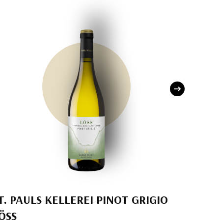
T. PAULS KELLEREI PINOT GRIGIO
CASA 
ÖSS
RIPAS