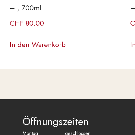
– , 700ml
–
CHF
80.00
C
In den Warenkorb
I
Öffnungszeiten
Montag
geschlossen