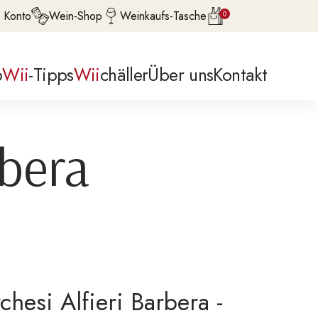
 Konto
Wein-Shop
Weinkaufs-Tasche
0
p
Wii
-Tipps
Wii
chäller
Über uns
Kontakt
rbera
chesi Alfieri Barbera -