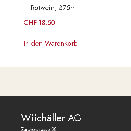
– Rotwein, 375ml
CHF
18.50
In den Warenkorb
Wiichäller AG
Zürcherstrasse 28