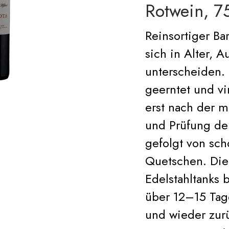
Rotwein, 7
Reinsortiger B
sich in Alter, 
unterscheiden.
geerntet und vin
erst nach der m
und Prüfung der
gefolgt von sc
Quetschen. Die
Edelstahltanks 
über 12–15 Tage
und wieder zurü