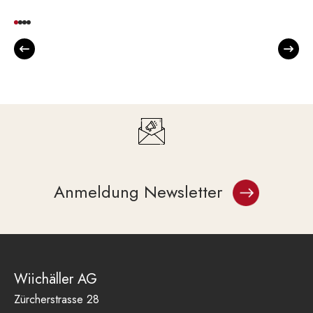
CHF 216.00
CHF 180.00.
Anmeldung Newsletter
Wiichäller AG
Zürcherstrasse 28