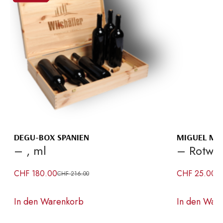
DEGU-BOX SPANIEN
MIGUEL MER
– , ml
– Rotwe
CHF
180.00
CHF
25.00
CHF
216.00
Ursprünglicher
Aktueller
In den Warenkorb
In den War
Preis
Preis
war:
ist: