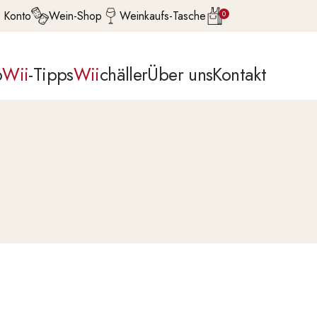
 Konto
Wein-Shop
Weinkaufs-Tasche
0
p
Wii
-Tipps
Wii
chäller
Über uns
Kontakt