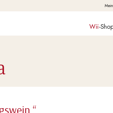
Mein
Wii
-Sho
a
gswein.“