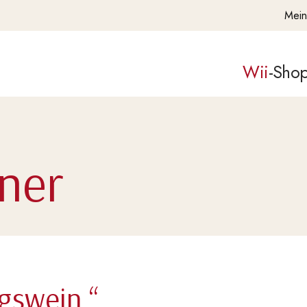
Mein
Wii
-Sho
iner
gswein.“