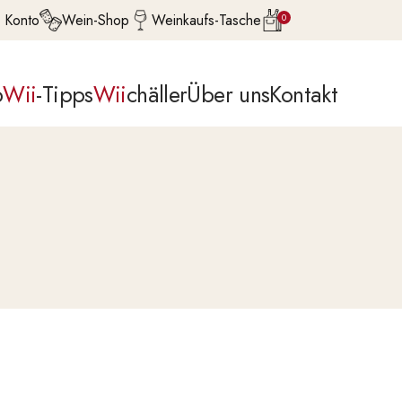
 Konto
Wein-Shop
Weinkaufs-Tasche
0
p
Wii
-Tipps
Wii
chäller
Über uns
Kontakt