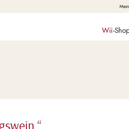
Mein
Wii
-Sho
gswein.“