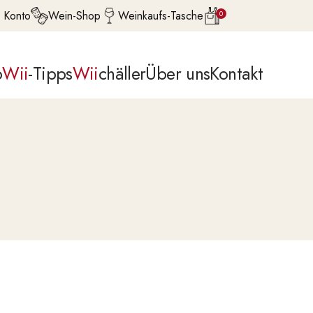
 Konto
Wein-Shop
Weinkaufs-Tasche
0
p
Wii
-Tipps
Wii
chäller
Über uns
Kontakt