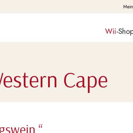
Mein
Wii
-Sho
estern Cape
gswein.“