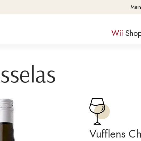
Mein
Wii
-Sho
sselas
Vufflens Ch