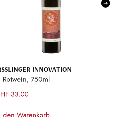
RSSLINGER INNOVATION
IRSSL
 Rotwein, 750ml
– Ros
HF
33.00
CHF
1
n den Warenkorb
In de