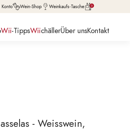
 Konto
Wein-Shop
Weinkaufs-Tasche
0
p
Wii
-Tipps
Wii
chäller
Über uns
Kontakt
asselas - Weisswein,