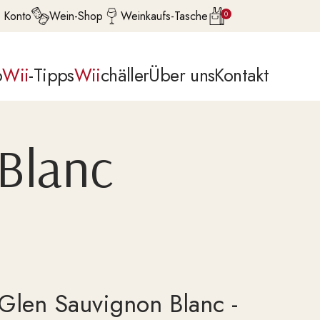
 Konto
Wein-Shop
Weinkaufs-Tasche
0
p
Wii
-Tipps
Wii
chäller
Über uns
Kontakt
Blanc
 Glen Sauvignon Blanc -