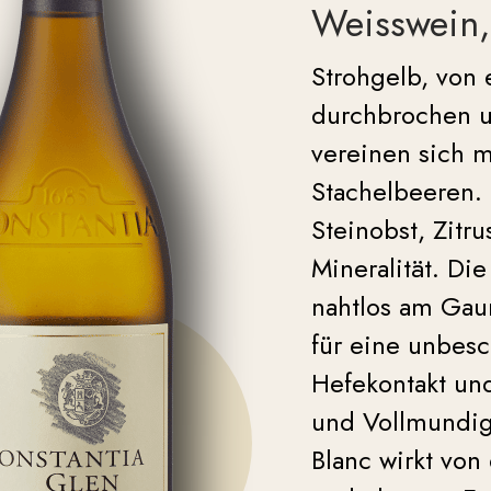
Weisswein
Strohgelb, von
durchbrochen un
vereinen sich m
Stachelbeeren
Steinobst, Zitr
Mineralität. Die
nahtlos am Gaum
für eine unbesc
Hefekontakt und
und Vollmundig
Blanc wirkt vo