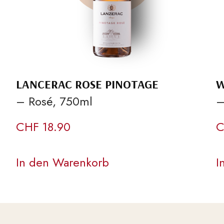
LANCERAC ROSE PINOTAGE
W
– Rosé, 750ml
–
CHF
18.90
C
In den Warenkorb
I