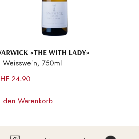
ARWICK «THE WITH LADY»
CONST
 Weisswein, 750ml
– Rot
HF
24.90
CHF
3
n den Warenkorb
In de